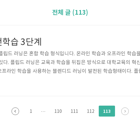
전체 글 (113)
전학습 3단계
플립드 러닝은 혼합 학습 형식입니다. 온라인 학습과 오프라인 학습
있다. 플립드 러닝은 교육과 학습을 뒤집은 방식으로 대학교육의 혁
오프라인 학습을 사용하는 블렌디드 러닝이 발전된 학습형태이다. 플
뒤집는 접근 방식이다. 플립드 러닝은 공과대학 교수인 Baker에 의
 슬라이드를 인터넷에 공개하여 학생들이 수업에 오기 전 교과내용을
어남을 발견하였다. 그 후 베이커는 학생들의 반응조사를 통해 미리 학
113
1
···
110
111
112