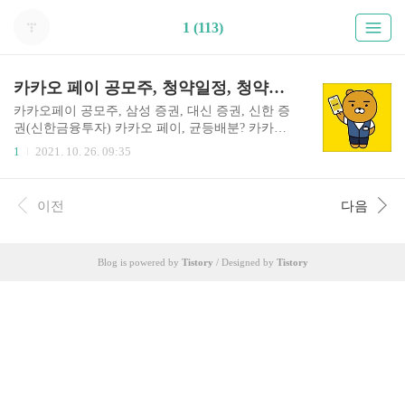
1 (113)
카카오 페이 공모주, 청약일정, 청약하는 곳(삼성 증권, 대신증권, 한국투자증권, 신한증권)
카카오페이 공모주, 삼성 증권, 대신 증권, 신한 증
권(신한금융투자) 카카오 페이, 균등배분? 카카오
게임 등을 운영하는 카카오 그룹의 카카오 페이는
1
2021. 10. 26. 09:35
핀테크 기업으로서 2014년 9월 국내 최초로 간편
결제 서비스를 시작하였고, 그 이후에는 은행 업무
인 송금, 청구서, 인증 등 다양한 서비스를 하며 핀
이전
다음
테크 시장을 선도하고 있다. 카카오 페이의 결제 사
업은 송금 및 온라인과 오프라인 결제를 포함하며,
2020년도 연결재무제표 기준 총매출액의 약 72.0%
Blog is powered by
Tistory
/ Designed by
Tistory
를 차지하는 주력 사업부문이다. 결제 사업의 탄탄
한 시장 지위를 기반으로 대출과 보험 및 투자 서비
스 등 금융서비스 중개 사업으로 금융 플랫폼 사업
영역을 확장하고 있다. 최근 카카오 헤어도 서비스
를 시작하여 미용실 예약 플랫폼도 도입하였다. 카
카오 페이는..