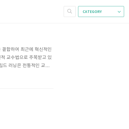
CATEGORY
을 결합하여 최근에 혁신적인
신적 교수법으로 주목받고 있
립드 러닝은 전통적인 교실
해 1995년 인터넷의 등장과
 미리 학습하게 하자 학생들
습해 오는 것이 교..