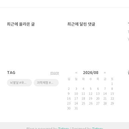
최근에 올라온 글
최근에 달린 댓글
TAG
«
2026/08
»
more
일
월
화
수
목
금
토
뇌발달 #유튜브 #기기학습 #영유아스마트학습 #스마트학습단점
과학체험 #어린이체험관 #우주체험 #스페이스X
1
2
3
4
5
6
7
8
9
10
11
12
13
14
15
16
17
18
19
20
21
22
23
24
25
26
27
28
29
30
31