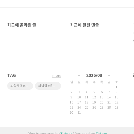
최근에 올라온 글
최근에 달린 댓글
TAG
«
2026/08
»
more
일
월
화
수
목
금
토
과학체험 #어린이체험관 #우주체험 #스페이스X
뇌발달 #유튜브 #기기학습 #영유아스마트학습 #스마트학습단점
1
2
3
4
5
6
7
8
9
10
11
12
13
14
15
16
17
18
19
20
21
22
23
24
25
26
27
28
29
30
31