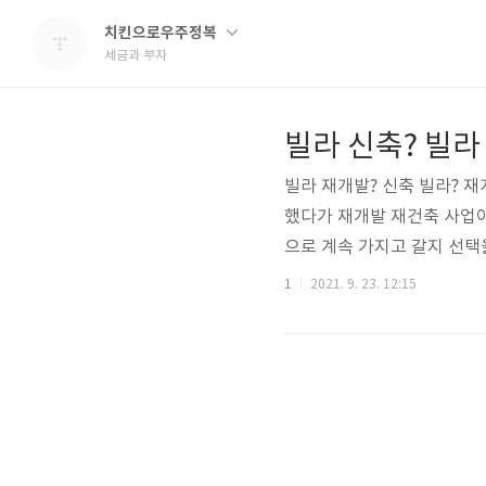
치킨으로우주정복
세금과 부자
빌라 재개발? 신축 빌라? 
했다가 재개발 재건축 사업이
으로 계속 가지고 갈지 선택
트 값이 오르면 빌라의 가격
1
2021. 9. 23. 12:15
아파트는 비싸서 못사니 빌
보면 빨간 벽돌 빌라나 연립
단독주택이 있는 경우는 사람
살고 있는 지금의 생활에 아주