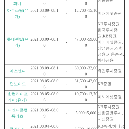
-
키움증권
퍼니
0
0
아주스틸(유
2021.08.09~08.1
12,700~15,10
-
미래에셋증권
가)
0
0
NH투자증권,
한국투자증
권,KB증권,
롯데렌탈(유
2021.08.09~08.1
47,000~59,00
-
미래에셋증권,
가)
0
0
삼성증권,신한
금융,키움증권,
하나금융
2021.08.09~08.1
30,000~32,00
에스앤디
-
유진투자증권
0
0
2021.08.05~08.0
31,500~42,00
딥노이드
-
KB증권
6
0
한컴라이프
2021.08.05~08.0
10,700~13,70
-
미래에셋증권
케어(유가)
6
0
NH투자증권,
디앤디플랫
2021.08.05~08.0
-
5,000~5,000
신한금융투자,
폼리츠
9
대신증권
2021.08.04~08.0
KB증권,하나금