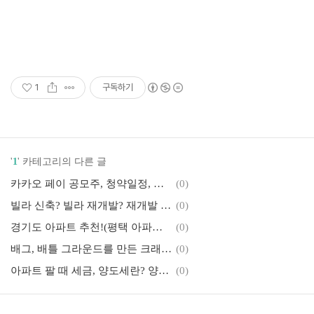
1
구독하기
'
1
' 카테고리의 다른 글
카카오 페이 공모주, 청약일정, 청약하는 곳(삼성 증권, 대신증권, 한국투자증권, 신한증권)
(0)
빌라 신축? 빌라 재개발? 재개발 빌라 샀다가 사업무산되면 탈출하는 법(1세대 빌라, 2세대 빌라, 3세대 빌라, 4세대 빌라 차이점 알기)
(0)
경기도 아파트 추천!(평택 아파트, 부천 아파트, 김포 아파트, 시흥시 아파트, 광명 아파트, 성남 아파트)
(0)
배그, 배틀 그라운드를 만든 크래프톤이 주식을 판다고? 주식 투자, 공모주 청약, 투자해도 괜찮을까?
(0)
아파트 팔 때 세금, 양도세란? 양도소득세 누가, 언제낼까?
(0)
취득세와 증여세, 상속세 그리고 취득세 감면 받는 방법
(0)