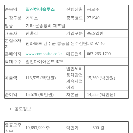
종목명
일진하이솔루스
진행상황
공모주
시장구분
거래소
종목코드
271940
업종
기타 운송장비 제조업
대표자
안홍상
기업구분
중소일반
본점소재
전라북도 완주군 봉동읍 완주산단5로 97-46
지
홈페이지
www.composite.co.kr
대표전화
063-263-1700
최대주주
일진다이아몬드 87%
법인세비
용차감전
매출액
113,525 (백만원)
15,369 (백만원)
계속사업
이익
순이익
15,579 (백만원)
자본금
14,525 (백만원)
공모정보
총공모주
10,893,990 주
액면가
500 원
식수