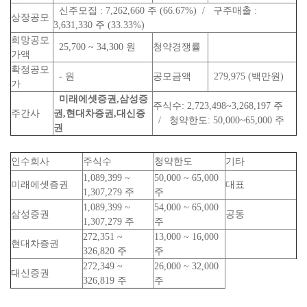
신주모집 : 7,262,660 주 (66.67%) / 구주매출 :
상장공모
3,631,330 주 (33.33%)
희망공모
25,700 ~ 34,300 원
청약경쟁률
가액
확정공모
-
원
공모금액
279,975 (백만원)
가
미래에셋증권,삼성증
주식수: 2,723,498~3,268,197 주
주간사
권,현대차증권,대신증
/ 청약한도: 50,000~65,000 주
권
인수회사
주식수
청약한도
기타
1,089,399 ~
50,000 ~ 65,000
미래에셋증권
대표
1,307,279 주
주
1,089,399 ~
54,000 ~ 65,000
삼성증권
공동
1,307,279 주
주
272,351 ~
13,000 ~ 16,000
현대차증권
326,820 주
주
272,349 ~
26,000 ~ 32,000
대신증권
326,819 주
주