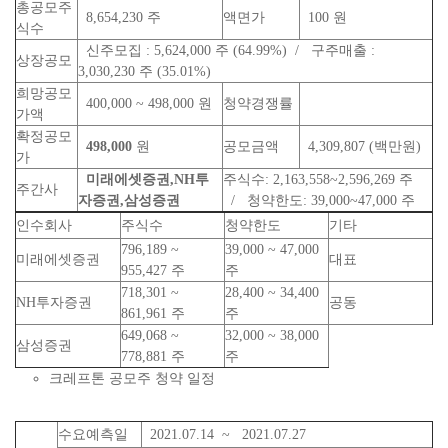
총공모주
8,654,230 주
액면가
100 원
식수
신주모집 : 5,624,000 주 (64.99%) / 구주매출 :
상장공모
3,030,230 주 (35.01%)
희망공모
400,000 ~ 498,000 원
청약경쟁률
가액
확정공모
498,000
원
공모금액
4,309,807 (백만원)
가
미래에셋증권,NH투
주식수: 2,163,558~2,596,269 주
주간사
자증권,삼성증권
/ 청약한도: 39,000~47,000 주
인수회사
주식수
청약한도
기타
796,189 ~
39,000 ~ 47,000
미래에셋증권
대표
955,427 주
주
718,301 ~
28,400 ~ 34,400
NH투자증권
공동
861,961 주
주
649,068 ~
32,000 ~ 38,000
삼성증권
778,881 주
주
크레프톤 공모주 청약 일정
수요예측일
2021.07.14 ~ 2021.07.27