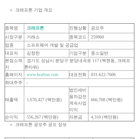
크레프톤 기업 개요
종목명
크래프톤
진행상황
공모주
시장구분
거래소
종목코드
259960
업종
소프트웨어 개발 및 공급업
대표자
김창한
기업구분
중소일반
본점소재
경기도 성남시 분당구 분당내곡로 117 (백현동, 크래프
지
톤타워)
홈페이지
www.krafton.com
대표전화
031-622-7606
최대주주
-
법인세비
용차감전
매출액
1,670,427 (백만원)
666,768 (백만원)
계속사업
이익
순이익
556,267 (백만원)
자본금
4,310 (백만원)
크레프톤 공모주 공모 정보