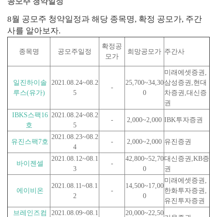
공모주 청약일정
8월 공모주 청약일정과 해당 종목명, 확정 공모가, 주간
사를 알아보자.
확정공
종목명
공모주일정
희망공모가
주간사
모가
미래에셋증권,
일진하이솔
2021.08.24~08.2
25,700~34,30
삼성증권,현대
-
루스(유가)
5
0
차증권,대신증
권
IBKS스팩16
2021.08.24~08.2
-
2,000~2,000
IBK투자증권
호
5
2021.08.23~08.2
유진스팩7호
-
2,000~2,000
유진증권
4
2021.08.12~08.1
42,800~52,70
대신증권,KB증
바이젠셀
-
3
0
권
미래에셋증권,
2021.08.11~08.1
14,500~17,00
에이비온
-
한화투자증권,
2
0
유진투자증권
브레인즈컴
2021.08.09~08.1
20,000~22,50