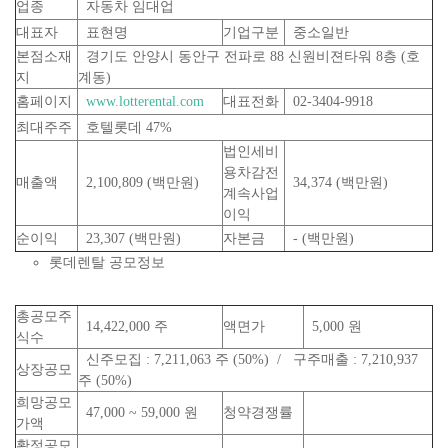
업종
자동차 임대업
대표자
표현명
기업구분
중소일반
본점소재
경기도 안양시 동안구 전파로 88 신원비젼타워 8층 (호
지
계동)
홈페이지
www.lotterental.com
대표전화
02-3404-9918
최대주주
호텔롯데 47%
법인세비
용차감전
매출액
2,100,809 (백만원)
34,374 (백만원)
계속사업
이익
순이익
23,307 (백만원)
자본금
- (백만원)
롯데렌탈 공모정보
총공모주
14,422,000 주
액면가
5,000 원
식수
신주모집 : 7,211,063 주 (50%) / 구주매출 : 7,210,937
상장공모
주 (50%)
희망공모
47,000 ~ 59,000 원
청약경쟁률
가액
확정공모